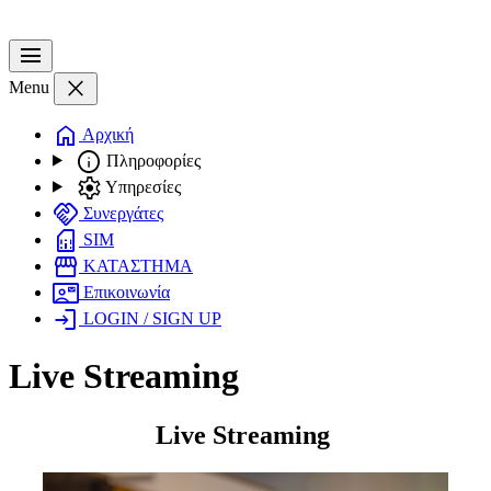
menu
close
Menu
home
Αρχική
info
Πληροφορίες
settings
Υπηρεσίες
handshake
Συνεργάτες
sim_card
SIM
storefront
ΚΑΤΑΣΤΗΜΑ
contact_mail
Επικοινωνία
login
LOGIN / SIGN UP
Live Streaming
Live Streaming