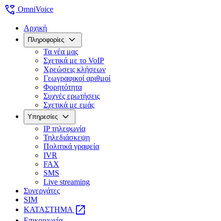
wifi_calling
OmniVoice
Αρχική
expand_more
Πληροφορίες
Τα νέα μας
Σχετικά με το VoIP
Χρεώσεις κλήσεων
Γεωγραφικοί αριθμοί
Φορητότητα
Συχνές ερωτήσεις
Σχετικά με εμάς
expand_more
Υπηρεσίες
IP τηλεφωνία
Τηλεδιάσκεψη
Πολιτικά γραφεία
IVR
FAX
SMS
Live streaming
Συνεργάτες
SIM
open_in_new
ΚΑΤΑΣΤΗΜΑ
Επικοινωνία