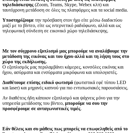
τηλεδιάσκεψης
(Zoom, Teams, Skype, Webex κλπ) και
ταυτόχρονη μετάδοση σε όλες τις πλατφόρμες και τα social media.
Υποστηρίζουμε
την πρόσβαση στον ήχο είτε μέσω διαδικτύου
μαζί με το βίντεο, είτε ως ιντερνετικό ραδιόφωνο, αλλά και ως
τηλεφωνική σύνδεση σε εικονικό χώρο τηλεδιάσκεψης.
Με τον σύγχρονο εξοπλισμό μας μπορούμε να αναλάβουμε την
μετάδοση της εικόνας και του ήχου αλλά και τη λήψη τους στο
χώρο της εκδήλωσης.
Ο εξοπλισμός μας περιλαμβάνει κάμερες, κονσόλες εικόνας και
ήχου, ασύρματα και ενσύρματα μικρόφωνα και υπολογιστές.
Διαθέτουμε επίσης ειδικό φωτισμό
(φωτιστικά εφέ τύπου LED
και laser) και μηχανές καπνού για πιο εντυπωσιακές παρουσιάσεις.
Αν διαθέτεις ήδη κάποιον εξοπλισμό και ψάχνεις μόνο για την
υπηρεσία μετάδοσης του βίντεο,
μπορούμε να σου την
προσφέρουμε σε ανταγωνιστικές τιμές
.
Εάν θέλεις και συ μάθεις πως μπορείς να επωφεληθείς από το