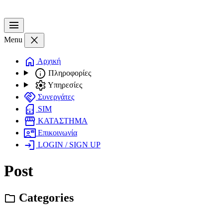
menu
close
Menu
home
Αρχική
info
Πληροφορίες
settings
Υπηρεσίες
handshake
Συνεργάτες
sim_card
SIM
storefront
ΚΑΤΑΣΤΗΜΑ
contact_mail
Επικοινωνία
login
LOGIN / SIGN UP
Post
Categories
folder