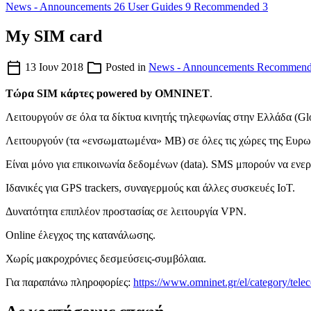
News - Announcements
26
User Guides
9
Recommended
3
My SIM card
calendar_today
folder
13 Ιουν 2018
Posted in
News - Announcements
Recommend
Τώρα SIM κάρτες powered by OMNINET
.
Λειτουργούν σε όλα τα δίκτυα κινητής τηλεφωνίας στην Ελλάδα (Gl
Λειτουργούν (τα «ενσωματωμένα» ΜΒ) σε όλες τις χώρες της Ευρωπ
Είναι μόνο για επικοινωνία δεδομένων (data). SMS μπορούν να εν
Ιδανικές για GPS trackers, συναγερμούς και άλλες συσκευές ΙοΤ.
Δυνατότητα επιπλέον προστασίας σε λειτουργία VPN.
Online έλεγχος της κατανάλωσης.
Χωρίς μακροχρόνιες δεσμεύσεις-συμβόλαια.
Για παραπάνω πληροφορίες:
https://www.omninet.gr/el/category/tel