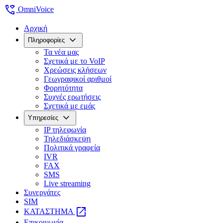
wifi_calling
OmniVoice
Αρχική
expand_more
Πληροφορίες
Τα νέα μας
Σχετικά με το VoIP
Χρεώσεις κλήσεων
Γεωγραφικοί αριθμοί
Φορητότητα
Συχνές ερωτήσεις
Σχετικά με εμάς
expand_more
Υπηρεσίες
IP τηλεφωνία
Τηλεδιάσκεψη
Πολιτικά γραφεία
IVR
FAX
SMS
Live streaming
Συνεργάτες
SIM
open_in_new
ΚΑΤΑΣΤΗΜΑ
Επικοινωνία