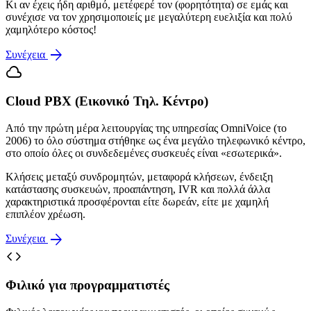
Κι αν έχεις ήδη αριθμό, μετέφερέ τον (φορητότητα) σε εμάς και
συνέχισε να τον χρησιμοποιείς με μεγαλύτερη ευελιξία και πολύ
χαμηλότερο κόστος!
arrow_forward
Συνέχεια
cloud
Cloud PBX (Εικονικό Τηλ. Κέντρο)
Από την πρώτη μέρα λειτουργίας της υπηρεσίας OmniVoice (το
2006) το όλο σύστημα στήθηκε ως ένα μεγάλο τηλεφωνικό κέντρο,
στο οποίο όλες οι συνδεδεμένες συσκευές είναι «εσωτερικά».
Κλήσεις μεταξύ συνδρομητών, μεταφορά κλήσεων, ένδειξη
κατάστασης συσκευών, προαπάντηση, IVR και πολλά άλλα
χαρακτηριστικά προσφέρονται είτε δωρεάν, είτε με χαμηλή
επιπλέον χρέωση.
arrow_forward
Συνέχεια
code
Φιλικό για προγραμματιστές