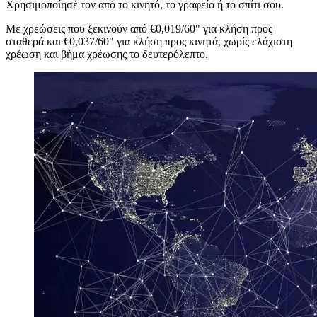
Χρησιμοποίησέ τον από το κινητό, το γραφείο ή το σπίτι σου.
Με χρεώσεις που ξεκινούν από €0,019/60" για κλήση προς
σταθερά και €0,037/60" για κλήση προς κινητά, χωρίς ελάχιστη
χρέωση και βήμα χρέωσης το δευτερόλεπτο.