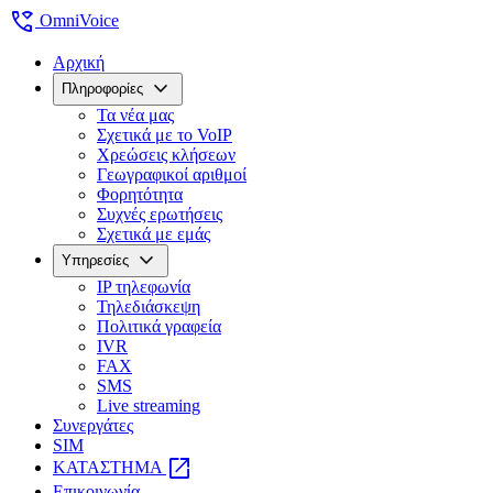
wifi_calling
OmniVoice
Αρχική
expand_more
Πληροφορίες
Τα νέα μας
Σχετικά με το VoIP
Χρεώσεις κλήσεων
Γεωγραφικοί αριθμοί
Φορητότητα
Συχνές ερωτήσεις
Σχετικά με εμάς
expand_more
Υπηρεσίες
IP τηλεφωνία
Τηλεδιάσκεψη
Πολιτικά γραφεία
IVR
FAX
SMS
Live streaming
Συνεργάτες
SIM
open_in_new
ΚΑΤΑΣΤΗΜΑ
Επικοινωνία