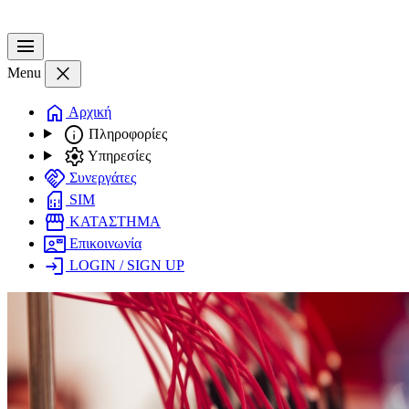
menu
close
Menu
home
Αρχική
info
Πληροφορίες
settings
Υπηρεσίες
handshake
Συνεργάτες
sim_card
SIM
storefront
ΚΑΤΑΣΤΗΜΑ
contact_mail
Επικοινωνία
login
LOGIN / SIGN UP