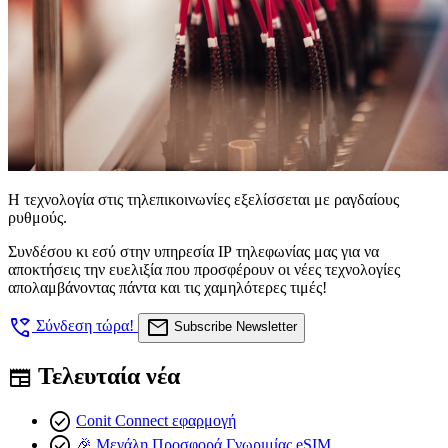
Η τεχνολογία στις τηλεπικοινωνίες εξελίσσεται με ραγδαίους
ρυθμούς.
Συνδέσου κι εσύ στην υπηρεσία ΙΡ τηλεφωνίας μας για να
αποκτήσεις την ευελιξία που προσφέρουν οι νέες τεχνολογίες
απολαμβάνοντας πάντα και τις χαμηλότερες τιμές!
wifi_calling
mail
Σύνδεση τώρα!
Subscribe Newsletter
Τελευταία νέα
newspaper
check_circle
Conit Connect εφαρμογή
check_circle
🎉 Μεγάλη Προσφορά Γνωριμίας eSIM