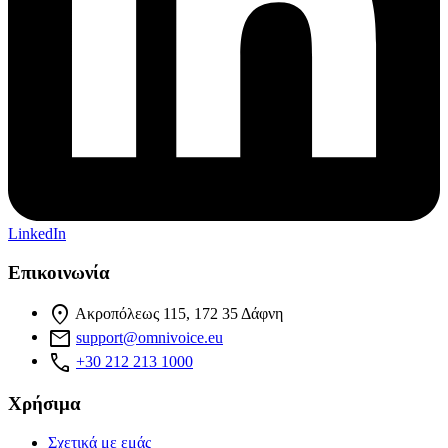
LinkedIn
Επικοινωνία
location_on
Ακροπόλεως 115, 172 35 Δάφνη
mail
support@omnivoice.eu
phone
+30 212 213 1000
Χρήσιμα
Σχετικά με εμάς