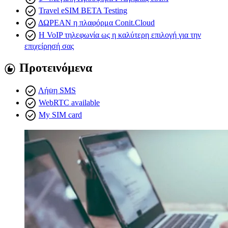
check_circle
Travel eSIM BETA Testing
check_circle
ΔΩΡΕΑΝ η πλαφόρμα Conit.Cloud
check_circle
Η VoIP τηλεφωνία ως η καλύτερη επιλογή για την
επιχείρησή σας
Προτεινόμενα
recommend
check_circle
Λήψη SMS
check_circle
WebRTC available
check_circle
My SIM card