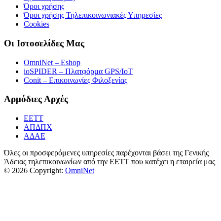
Όροι χρήσης
Όροι χρήσης Τηλεπικοινωνιακές Υπηρεσίες
Cookies
Οι Ιστοσελίδες Μας
OmniNet – Eshop
ioSPIDER – Πλατφόρμα GPS/IoT
Conit – Επικοινωνίες Φιλοξενίας
Αρμόδιες Αρχές
ΕΕΤΤ
ΑΠΔΠΧ
ΑΔΑΕ
Όλες οι προσφερόμενες υπηρεσίες παρέχονται βάσει της Γενικής
Άδειας τηλεπικοινωνίων από την ΕΕΤΤ που κατέχει η εταιρεία μας
© 2026 Copyright:
OmniNet